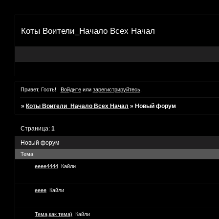
Коты Воители_Начало Всех Начал
Привет, Гость!
Войдите
или
зарегистрируйтесь
.
»
Коты Воители_Начало Всех Начал
»
Новый форум
Страница:
1
Новый форум
Тема
ееее4444
Кайли
ееее
Кайли
Тема,как тема)
Кайли