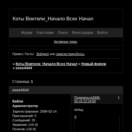
Коты Воители_Начало Всех Начал
Форум
Участники
Поиск
Регистрация
Войти
Активные темы
Привет, Гость!
Войдите
или
зарегистрируйтесь
.
»
Коты Воители_Начало Всех Начал
»
Новый форум
»
ееее4444
Страница:
1
ееее4444
Поделиться
2008-
1
Кайли
02-15 12:14:50
Администратор
ее4цц
Зарегистрирован
: 2008-02-14
Приглашений:
0
0
Сообщений:
33
Уважение:
[+0/-0]
Позитив:
[+0/-0]